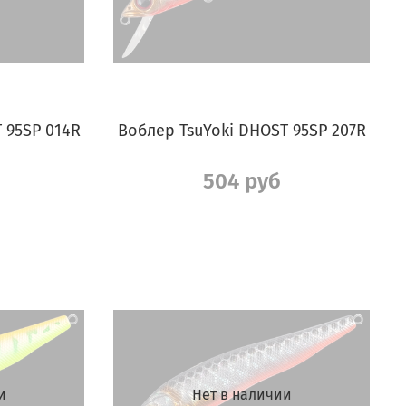
 95SP 014R
Воблер TsuYoki DHOST 95SP 207R
504 руб
и
Нет в наличии