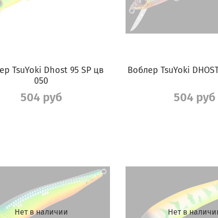
ер TsuYoki Dhost 95 SP цв
Воблер TsuYoki DHOST
050
504 руб
504 руб
Нет в наличии
Нет в наличи