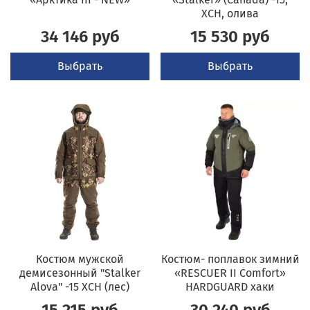
ХСН, олива
34 146 руб
15 530 руб
Выбрать
Выбрать
Костюм мужской
Костюм- поплавок зимний
демисезонный "Stalker
«RESCUER II Comfort»
Alova" -15 ХСН (лес)
HARDGUARD хаки