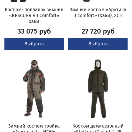
Костюм- поплавок зимний
Зимний костюм «Арктика
«RESCUER VII Comfort»
II comfort» (Хаки), ХСН
хаки
33 075 руб
27 720 руб
Выбрать
Выбрать
Зимний костюм тройка
Костюм демисезонный
«Арктика III - NEW»
«Stalker» (Canada) -15,