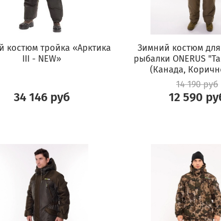
й костюм тройка «Арктика
Зимний костюм для
III - NEW»
рыбалки ONERUS "Так
(Канада, Коричн
14 190 руб
34 146 руб
12 590 ру