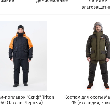
Зимние
Демисезонные
Летние и
влагозащитн
м-поплавок "Скиф" Triton
Костюм для охоты Ма
-40 (Таслан, Черный)
-15 (исландия, хак