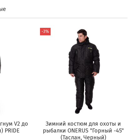
ые
-3%
гнум V2 до
Зимний костюм для охоты и
и) PRIDE
рыбалки ONERUS "Горный -45"
(Таслан, Черный)