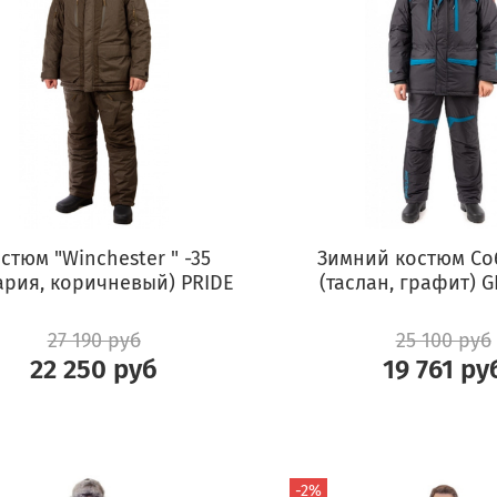
стюм "Winchester " -35
Зимний костюм Соб
ария, коричневый) PRIDE
(таслан, графит) 
27 190 руб
25 100 руб
22 250 руб
19 761 ру
-2%