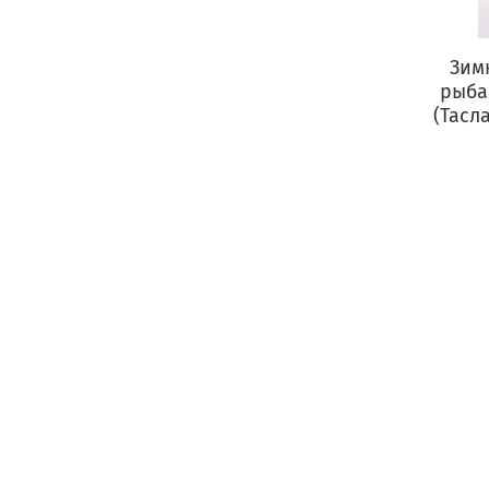
Зим
рыба
(Тасл