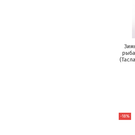
Зим
рыба
(Тасл
-18%