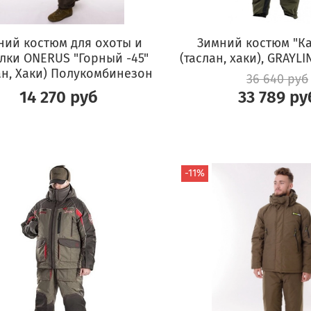
ний костюм для охоты и
Зимний костюм "Ка
лки ONERUS "Горный -45"
(таслан, хаки), GRAYLI
ан, Хаки) Полукомбинезон
36 640 руб
14 270 руб
33 789 ру
-11%