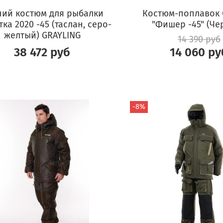
ний костюм для рыбалки
Костюм-поплавок
ка 2020 -45 (таслан, серо-
"Фишер -45" (Че
желтый) GRAYLING
14 390 руб
38 472 руб
14 060 ру
-8%