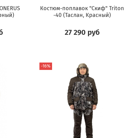
 ONERUS
Костюм-поплавок "Скиф" Triton
рный)
-40 (Таслан, Красный)
б
27 290 руб
-16%