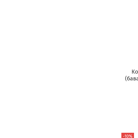
Ко
(бав
-10%