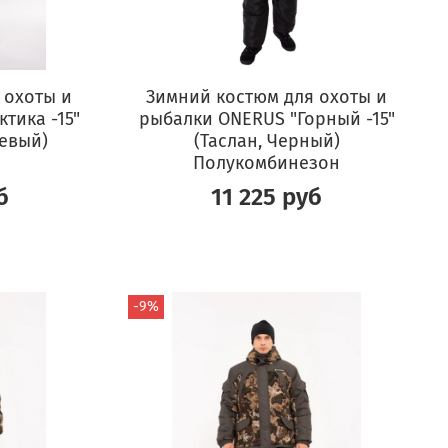
 охоты и
Зимний костюм для охоты и
тика -15"
рыбалки ONERUS "Горный -15"
евый)
(Таслан, Черный)
Полукомбинезон
б
11 225 руб
-9%