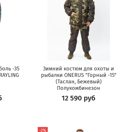
оль -35
Зимний костюм для охоты и
GRAYLING
рыбалки ONERUS "Горный -15"
(Таслан, Бежевый)
Полукомбинезон
б
12 590 руб
-2%