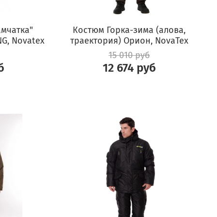
мчатка"
Костюм Горка-зима (алова,
NG, Novatex
траектория) Орион, NovaTex
15 010 руб
б
12 674 руб