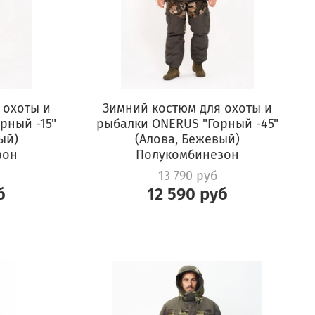
 охоты и
Зимний костюм для охоты и
рный -15"
рыбалки ONERUS "Горный -45"
ый)
(Алова, Бежевый)
зон
Полукомбинезон
13 790 руб
б
12 590 руб