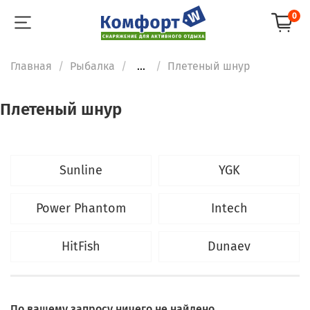
0
Главная
Рыбалка
...
Плетеный шнур
Плетеный шнур
Sunline
YGK
Power Phantom
Intech
HitFish
Dunaev
По вашему запросу ничего не найдено