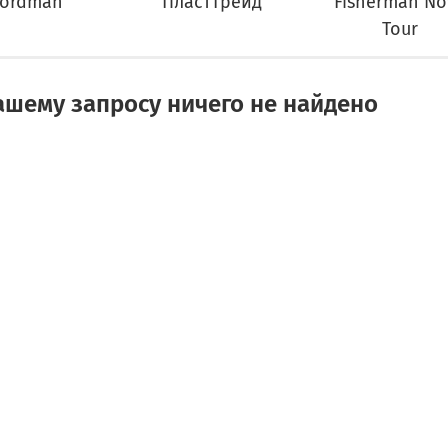
ordman
ПластТрейд
Fisherman No
Tour
ашему запросу ничего не найдено