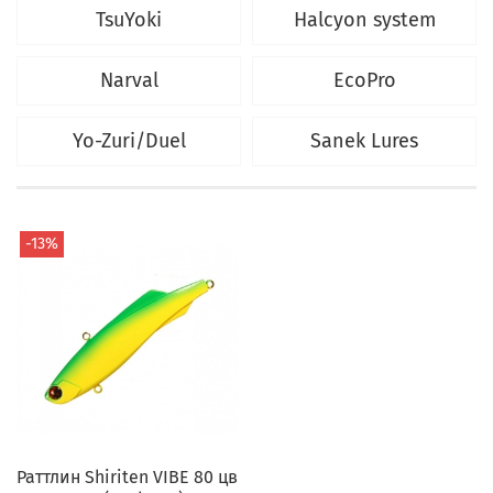
TsuYoki
Halcyon system
Narval
EcoPro
Yo-Zuri/Duel
Sanek Lures
-13%
Раттлин Shiriten VIBE 80 цв